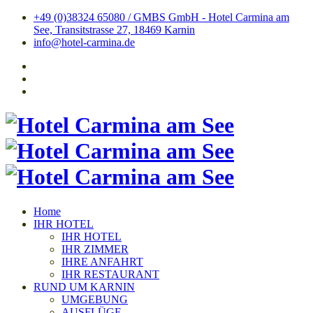
+49 (0)38324 65080 / GMBS GmbH - Hotel Carmina am
See, Transitstrasse 27, 18469 Karnin
info@hotel-carmina.de
Home
IHR HOTEL
IHR HOTEL
IHR ZIMMER
IHRE ANFAHRT
IHR RESTAURANT
RUND UM KARNIN
UMGEBUNG
AUSFLÜGE