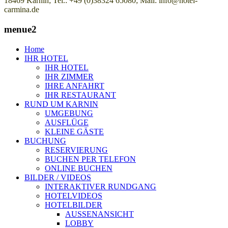
18469 Karnin; Tel.: +49 (0)38324 65080; Mail: info@hotel-
carmina.de
menue2
Home
IHR HOTEL
IHR HOTEL
IHR ZIMMER
IHRE ANFAHRT
IHR RESTAURANT
RUND UM KARNIN
UMGEBUNG
AUSFLÜGE
KLEINE GÄSTE
BUCHUNG
RESERVIERUNG
BUCHEN PER TELEFON
ONLINE BUCHEN
BILDER / VIDEOS
INTERAKTIVER RUNDGANG
HOTELVIDEOS
HOTELBILDER
AUSSENANSICHT
LOBBY